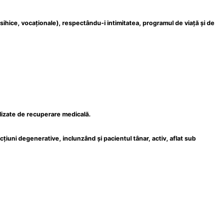
 psihice, vocaționale), respectându-i intimitatea, programul de viață și de
ializate de recuperare medicală.
țiuni degenerative, inclunzând și pacientul tânar, activ, aflat sub