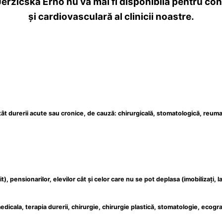
 Jerzicska Ernő nu va mai fi disponibilă pentru co
și cardiovasculară al clinicii noastre.
atât durerii acute sau cronice, de cauză: chirurgicală, stomatologică, reum
), pensionarilor, elevilor cât și celor care nu se pot deplasa (imobilizați, la
edicala
, terapia durerii,
chirurgie
, chirurgie plastică, stomatologie, ecogra