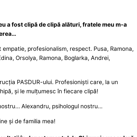
u a fost clipă de clipă alături, fratele meu m-a
rerea…
uit empatie, profesionalism, respect. Pusa, Ramona,
Edina, Orsolya, Ramona, Boglarka, Andrei,
ucția PASDUR-ului. Profesioniști care, la un
ipă, și le mulțumesc în fiecare clipă!
l nostru… Alexandru, psihologul nostru…
ine și de familia mea!