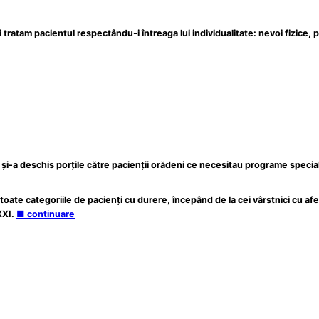
oi tratam pacientul respectându-i întreaga lui individualitate: nevoi fizice,
care și-a deschis porțile către pacienții orădeni ce necesitau programe spec
te categoriile de pacienți cu durere, începând de la cei vârstnici cu afec
 XXI.
■ continuare