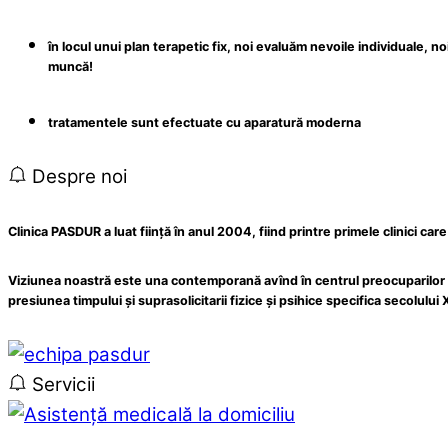
în locul unui plan terapetic fix, noi evaluăm nevoile individuale, n
muncă!
tratamentele sunt efectuate cu aparatură moderna
Despre noi
Clinica PASDUR
a luat ființă în anul 2004, fiind printre primele clinici 
Viziunea noastră este una contemporană avînd în centrul preocuparilor toa
presiunea timpului și suprasolicitarii fizice și psihice specifica secolului
Servicii