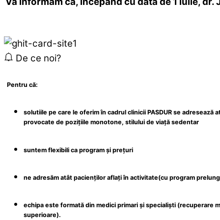
Vă informăm că, începând cu data de 1 iulie, dr.
De ce noi?
Pentru că:
solutiile pe care le oferim în cadrul clinicii PASDUR se adresează 
provocate de pozițiile monotone, stilului de viață sedentar
suntem flexibili ca program și prețuri
ne adresăm atât pacienților aflați în activitate(cu program prelungit
echipa este formată din medici primari și specialiști (
recuperare m
superioare).