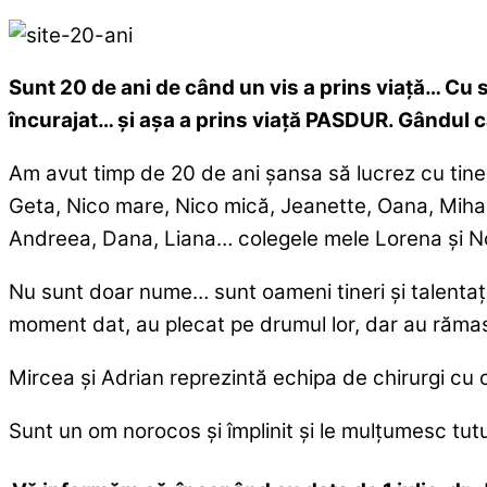
Sunt 20 de ani de când un vis a prins viață… Cu s
încurajat… și așa a prins viață PASDUR. Gândul că
Am avut timp de 20 de ani șansa să lucrez cu tiner
Geta, Nico mare, Nico mică, Jeanette, Oana, Mihai
Andreea, Dana, Liana… colegele mele Lorena și Noem
Nu sunt doar nume… sunt oameni tineri și talentați
moment dat, au plecat pe drumul lor, dar au rămas s
Mircea și Adrian reprezintă echipa de chirurgi cu 
Sunt un om norocos și împlinit și le mulțumesc tutu