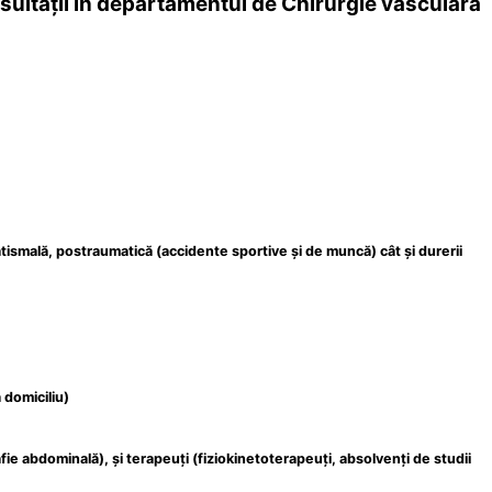
nsultații în departamentul de Chirurgie vasculară
atismală, postraumatică (accidente sportive și de muncă) cât și durerii
 domiciliu)
fie abdominală), și terapeuți (fiziokinetoterapeuți, absolvenți de studii