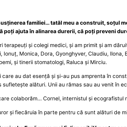
usținerea familiei… tatăl meu a construit, soțul me
 poți ajuta în alinarea durerii, că poți preveni du
i terapeuți și colegi medici, și am primit și am dăr
, Ionuț, Monica, Dora, Gyonghyver, Claudiu, Ilona, 
i, și tinerii stomatologi, Raluca și Mirciu.
 care au dat esență și și-au pus amprenta în constr
ufletește alături. Unii au rămas sau au venit în ech
care colaborăm… Cornel, internistul și ecografistu
ror și fiecăruia în parte pentru că sunt alături de m