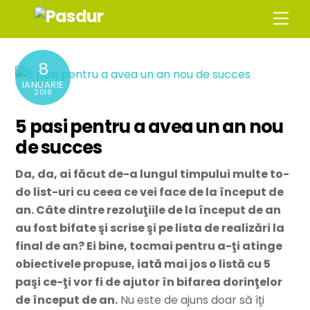
Skip
Men
to
content
8
IANUARIE
2018
5 pasi pentru a avea un an nou
de succes
Da, da, ai făcut de-a lungul timpului multe to-
do list-uri cu ceea ce vei face de la început de
an. Câte dintre rezoluţiile de la început de an
au fost bifate şi scrise şi pe lista de realizări la
final de an? Ei bine, tocmai pentru a-ţi atinge
obiectivele propuse, iată mai jos o listă cu 5
paşi ce-ţi vor fi de ajutor în bifarea dorinţelor
de început de an.
Nu este de ajuns doar să îţi