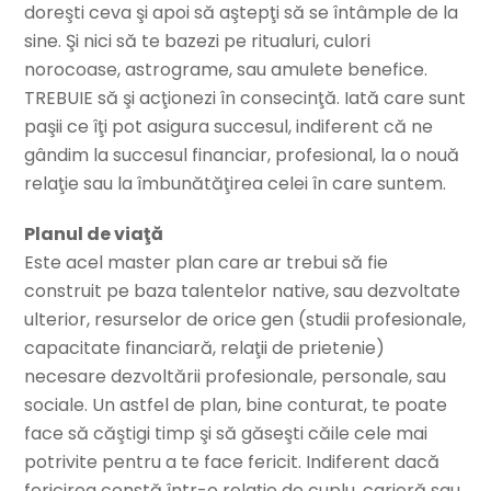
doreşti ceva şi apoi să aştepţi să se întâmple de la
sine. Şi nici să te bazezi pe ritualuri, culori
norocoase, astrograme, sau amulete benefice.
TREBUIE să şi acţionezi în consecinţă. Iată care sunt
paşii ce îţi pot asigura succesul, indiferent că ne
gândim la succesul financiar, profesional, la o nouă
relaţie sau la îmbunătăţirea celei în care suntem.
Planul de viaţă
Este acel master plan care ar trebui să fie
construit pe baza talentelor native, sau dezvoltate
ulterior, resurselor de orice gen (studii profesionale,
capacitate financiară, relaţii de prietenie)
necesare dezvoltării profesionale, personale, sau
sociale. Un astfel de plan, bine conturat, te poate
face să căştigi timp şi să găseşti căile cele mai
potrivite pentru a te face fericit. Indiferent dacă
fericirea constă într-o relaţie de cuplu, carieră sau