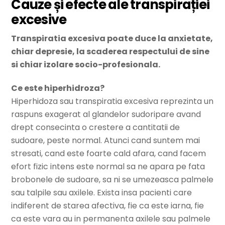
Cauze și efecte ale transpirației
excesive
Transpiratia excesiva poate duce la anxietate,
chiar depresie, la scaderea respectului de sine
si chiar izolare socio-profesionala.
Ce este hiperhidroza?
Hiperhidoza sau transpiratia excesiva reprezinta un
raspuns exagerat al glandelor sudoripare avand
drept consecinta o crestere a cantitatii de
sudoare, peste normal. Atunci cand suntem mai
stresati, cand este foarte cald afara, cand facem
efort fizic intens este normal sa ne apara pe fata
brobonele de sudoare, sa ni se umezeasca palmele
sau talpile sau axilele. Exista insa pacienti care
indiferent de starea afectiva, fie ca este iarna, fie
ca este vara au in permanenta axilele sau palmele