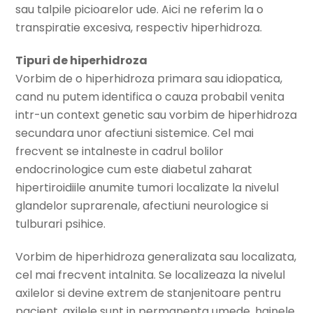
sau talpile picioarelor ude. Aici ne referim la o
transpiratie excesiva, respectiv hiperhidroza.
Tipuri de hiperhidroza
Vorbim de o hiperhidroza primara sau idiopatica,
cand nu putem identifica o cauza probabil venita
intr-un context genetic sau vorbim de hiperhidroza
secundara unor afectiuni sistemice. Cel mai
frecvent se intalneste in cadrul bolilor
endocrinologice cum este diabetul zaharat
hipertiroidiile anumite tumori localizate la nivelul
glandelor suprarenale, afectiuni neurologice si
tulburari psihice.
Vorbim de hiperhidroza generalizata sau localizata,
cel mai frecvent intalnita. Se localizeaza la nivelul
axilelor si devine extrem de stanjenitoare pentru
pacient, axilele sunt in permanenta umede, hainele