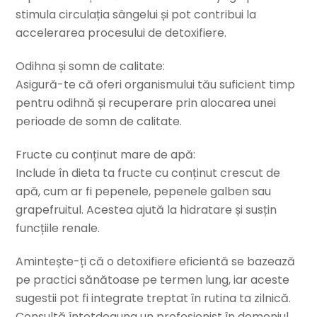
stimula circulația sângelui și pot contribui la
accelerarea procesului de detoxifiere.
Odihna și somn de calitate:
Asigură-te că oferi organismului tău suficient timp
pentru odihnă și recuperare prin alocarea unei
perioade de somn de calitate.
Fructe cu conținut mare de apă:
Include în dieta ta fructe cu conținut crescut de
apă, cum ar fi pepenele, pepenele galben sau
grapefruitul. Acestea ajută la hidratare și susțin
funcțiile renale.
Amintește-ți că o detoxifiere eficientă se bazează
pe practici sănătoase pe termen lung, iar aceste
sugestii pot fi integrate treptat în rutina ta zilnică.
Consultă întotdeauna un profesionist în domeniul