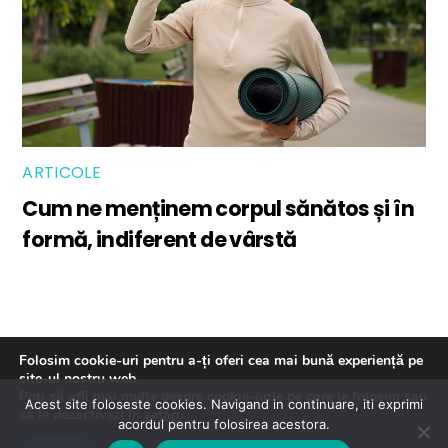
ARTICOLE
Cum ne menținem corpul sănătos și în
formă, indiferent de vârstă
Back
Despre noi
Termeni si conditii
Folosim cookie-uri pentru a-ți oferi cea mai bună experiență pe
To
site-ul nostru web.
Politica de confidentialitate
Contact
Poți să afli mai multe despre cookie-urile pe care le folosim sau
Top
Acest site foloseste cookies. Navigand in continuare, iti exprimi
să le dezactivezi în
setări
.
©
Pasdur
2026
acordul pentru folosirea acestora.
Designed
Visual Brand