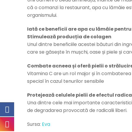
că o comanzi la restaurant, apa cu lămâie es
organismului.
Iată ce beneficii are apa cu lămâie pentru
Stimulează producția de colagen
Unul dintre beneficiile acestei băuturi din i
care se găsește în mușchi, oase și piele și car
Combate acneea și oferă pielii o străluci
Vitamina C are un rol major și în combaterea ac
special în cazul tenurilor sensibile
Protejează celulele pielii de efectul radical
Una dintre cele mai importante caracteristici
de degradarea provocată de radicalii liberi.
Sursa:
Eva