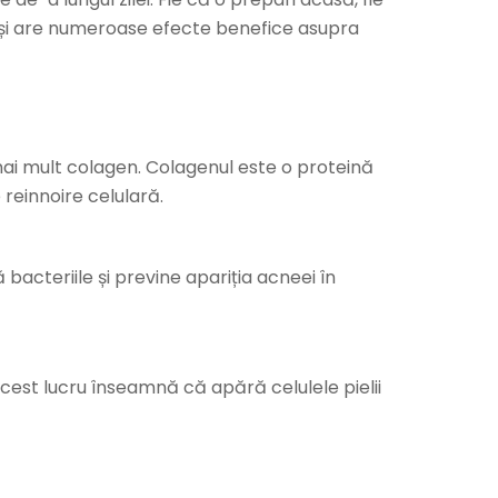
e și are numeroase efecte benefice asupra
 mai mult colagen. Colagenul este o proteină
 reinnoire celulară.
 bacteriile și previne apariția acneei în
cest lucru înseamnă că apără celulele pielii