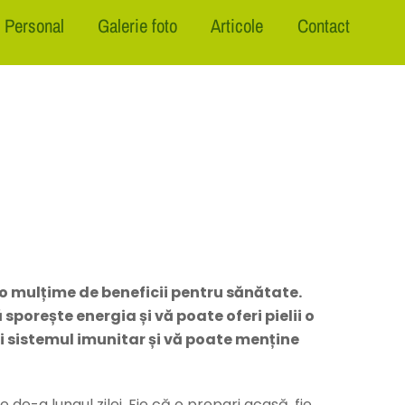
Personal
Galerie foto
Articole
Contact
 o mulțime de beneficii pentru sănătate.
sporește energia și vă poate oferi pielii o
i sistemul imunitar și vă poate menține
de-a lungul zilei. Fie că o prepari acasă, fie