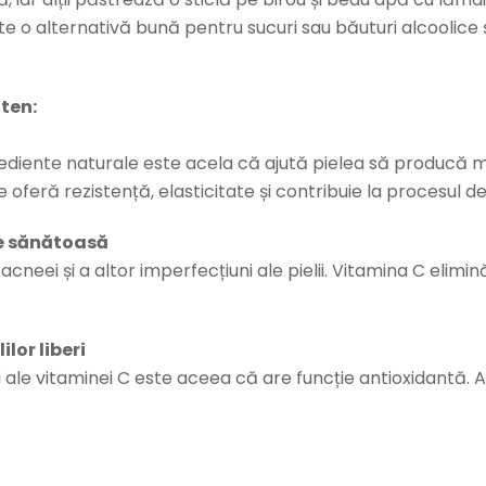
te o alternativă bună pentru sucuri sau băuturi alcoolic
 ten:
ngrediente naturale este acela că ajută pielea să producă
e oferă rezistență, elasticitate și contribuie la procesul de
re sănătoasă
neei și a altor imperfecțiuni ale pielii. Vitamina C elimină
ilor liberi
 ale vitaminei C este aceea că are funcție antioxidantă. A