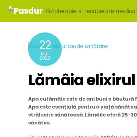
Skip
Fizioterapie si recuperare medic
to
content
22
MAI
2023
Lămâia elixiru
Apa cu lămâie este de ani buni o băutură 
Apa este esențială pentru o viață sănătoasă
strălucire sănătoasă. Lămâile oferă 25-30
sănătos.
Unii oameni o beau dimineața, înainte de masă, 