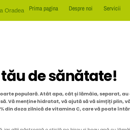
Prima pagina
Despre noi
Servicii
ala Oradea
l tău de sănătate!
foarte populară. Atât apa, cât și lămâia, separat, au
. Vă menține hidratat, vă ajută să vă simțiți plin, vă 
% din doza zilnică de vitamina C, care vă poate întăr
iar alții păstrează o sticlă pe birou și beau apă cu lămâie 