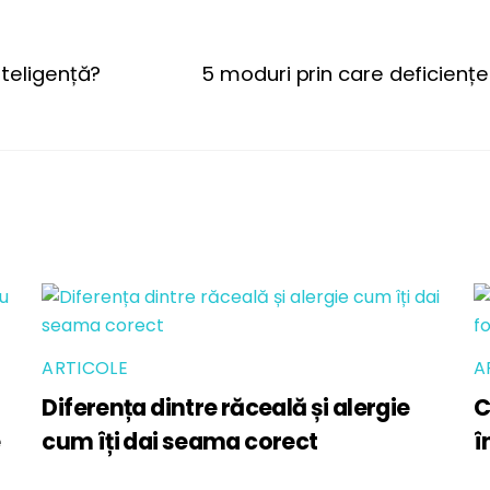
nteligență?
5 moduri prin care deficiențe
ARTICOLE
A
Diferența dintre răceală și alergie
C
cum îți dai seama corect
î