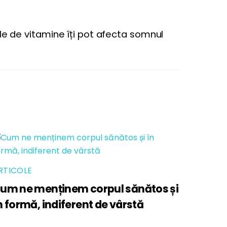
le de vitamine îți pot afecta somnul
RTICOLE
um ne menținem corpul sănătos și
n formă, indiferent de vârstă