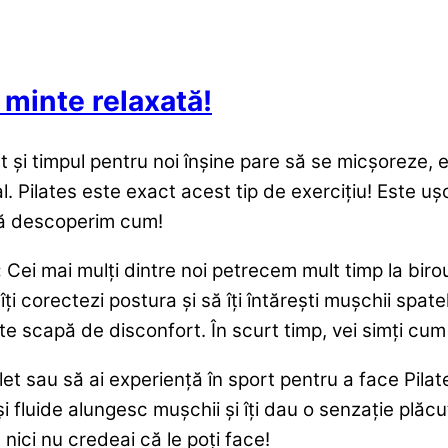
 minte relaxată!
lert și timpul pentru noi înșine pare să se micșoreze
al. Pilates este exact acest tip de exercițiu! Este uș
 să descoperim cum!
:
Cei mai mulți dintre noi petrecem mult timp la bir
îți corectezi postura și să îți întărești mușchii spat
i te scapă de disconfort. În scurt timp, vei simți cum
let sau să ai experiență în sport pentru a face Pilat
e și fluide alungesc mușchii și îți dau o senzație pl
 nici nu credeai că le poți face!