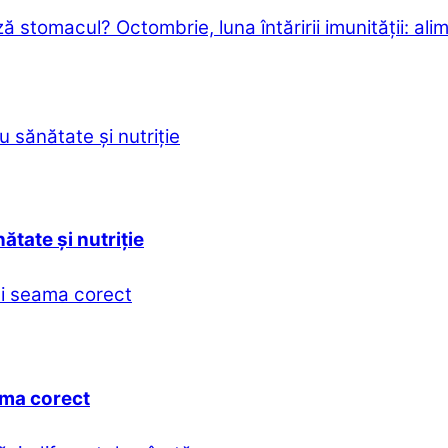
ază stomacul?
Octombrie, luna întăririi imunității: 
ătate și nutriție
eama corect