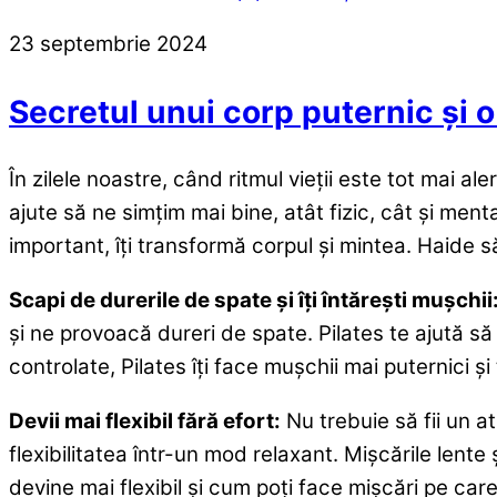
23
septembrie
2024
Secretul unui corp puternic și o
În zilele noastre, când ritmul vieții este tot mai a
ajute să ne simțim mai bine, atât fizic, cât și ment
important, îți transformă corpul și mintea. Haide
Scapi de durerile de spate și îți întărești mușchii
și ne provoacă dureri de spate. Pilates te ajută să 
controlate, Pilates îți face mușchii mai puternici ș
Devii mai flexibil fără efort:
Nu trebuie să fii un at
flexibilitatea într-un mod relaxant. Mișcările lent
devine mai flexibil și cum poți face mișcări pe care