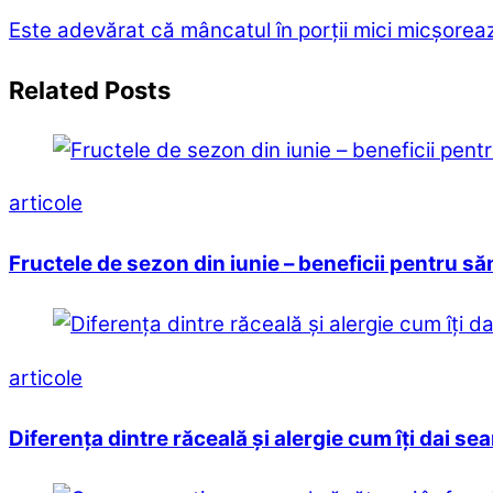
Este adevărat că mâncatul în porții mici micșore
Related Posts
articole
Fructele de sezon din iunie – beneficii pentru săn
articole
Diferența dintre răceală și alergie cum îți dai s