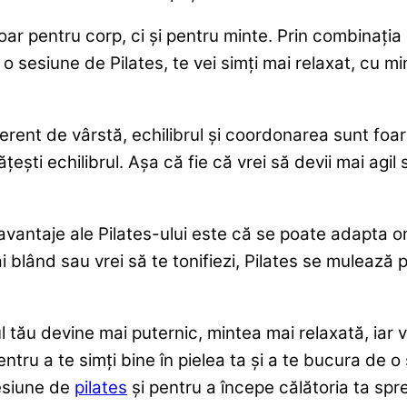
ar pentru corp, ci și pentru minte. Prin combinația d
o sesiune de Pilates, te vei simți mai relaxat, cu mi
erent de vârstă, echilibrul și coordonarea sunt foart
ățești echilibrul. Așa că fie că vrei să devii mai agi
avantaje ale Pilates-ului este că se poate adapta or
lând sau vrei să te tonifiezi, Pilates se mulează pe 
l tău devine mai puternic, mintea mai relaxată, iar 
pentru a te simți bine în pielea ta și a te bucura de
sesiune de
pilates
și pentru a începe călătoria ta spr