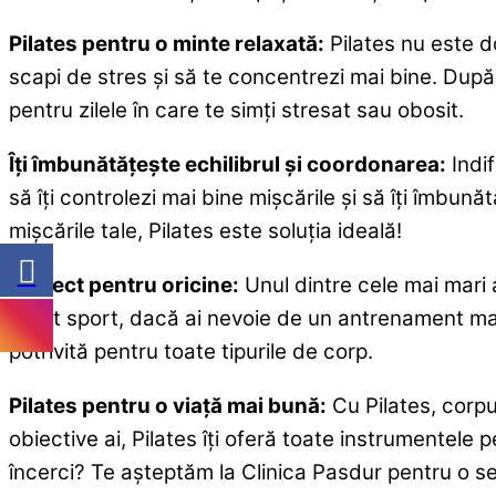
Pilates pentru o minte relaxată:
Pilates nu este do
scapi de stres și să te concentrezi mai bine. După 
pentru zilele în care te simți stresat sau obosit.
Îți îmbunătățește echilibrul și coordonarea:
Indif
să îți controlezi mai bine mișcările și să îți îmbunăt
mișcările tale, Pilates este soluția ideală!
Perfect pentru oricine:
Unul dintre cele mai mari 
făcut sport, dacă ai nevoie de un antrenament mai b
potrivită pentru toate tipurile de corp.
Pilates pentru o viață mai bună:
Cu Pilates, corpu
obiective ai, Pilates îți oferă toate instrumentele 
încerci? Te așteptăm la Clinica Pasdur pentru o 