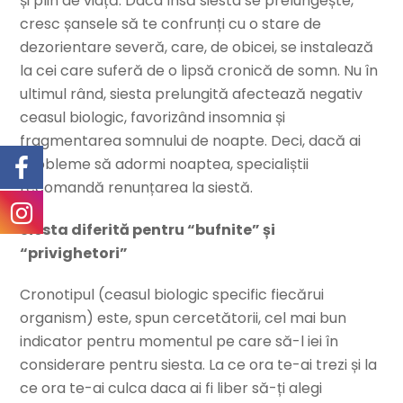
și plin de viață. Daca însă siesta se prelungește,
cresc șansele să te confrunți cu o stare de
dezorientare severă, care, de obicei, se instalează
la cei care suferă de o lipsă cronică de somn. Nu în
ultimul rând, siesta prelungită afectează negativ
ceasul biologic, favorizând insomnia și
fragmentarea somnului de noapte. Deci, dacă ai
probleme să adormi noaptea, specialiștii
recomandă renunțarea la siestă.
Siesta diferită pentru “bufnite” și
“privighetori”
Cronotipul (ceasul biologic specific fiecărui
organism) este, spun cercetătorii, cel mai bun
indicator pentru momentul pe care să-l iei în
considerare pentru siesta. La ce ora te-ai trezi și la
ce ora te-ai culca daca ai fi liber să-ți alegi