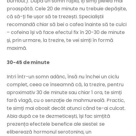
burnout). După un somn rapid, îți simți pielea mai
proaspătă. Cele 20 de minute nu trebuie depășite,
că să-ți fie ușor să te trezești. Specialiștii
recomandă chiar să bei o cafea înainte să te culci
– cofeina își vă face efectul fix în 20-30 de minute
și, prin urmare, la trezire, te vei simți în formă
maximă.
30-45 de minute
Intri într-un somn adânc, însă nu închei un ciclu
complet, ceea ce înseamnă că, la trezire, pentru
aproximativ 30 de minute sau chiar 1 ora, te simți
fară vlagă, cu o senzație de mahmureală. Practic,
te simți mai obosit decât atunci când te-ai culcat.
Abia după ce te dezmeticești, își fac simțită
prezența efectele benefice ale siestei: se
eliberează hormonul serotonina, un