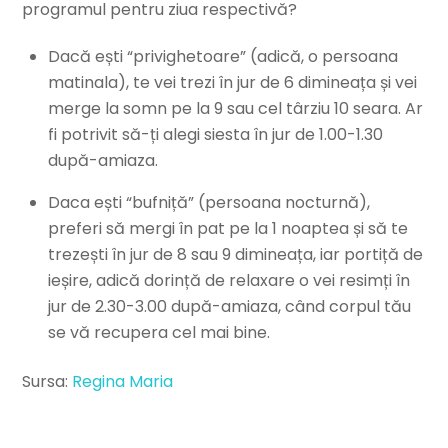
programul pentru ziua respectivă?
Dacă ești “privighetoare” (adică, o persoana
matinala), te vei trezi în jur de 6 dimineața și vei
merge la somn pe la 9 sau cel târziu 10 seara. Ar
fi potrivit să-ți alegi siesta în jur de 1.00-1.30
după-amiaza.
Daca ești “bufniță” (persoana nocturnă),
preferi să mergi în pat pe la 1 noaptea și să te
trezești în jur de 8 sau 9 dimineața, iar portiță de
ieșire, adică dorință de relaxare o vei resimți în
jur de 2.30-3.00 după-amiaza, când corpul tău
se vă recupera cel mai bine.
Sursa:
Regina Maria