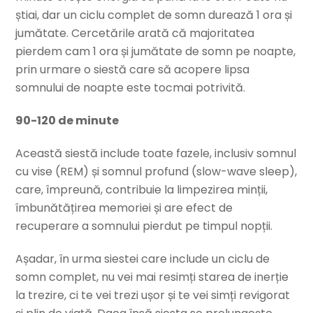
știai, dar un ciclu complet de somn durează 1 ora și
jumătate. Cercetările arată că majoritatea
pierdem cam 1 ora și jumătate de somn pe noapte,
prin urmare o siestă care să acopere lipsa
somnului de noapte este tocmai potrivită.
90-120 de minute
Această siestă include toate fazele, inclusiv somnul
cu vise (REM) și somnul profund (slow-wave sleep),
care, împreună, contribuie la limpezirea minții,
îmbunătățirea memoriei și are efect de
recuperare a somnului pierdut pe timpul nopții.
Așadar, în urma siestei care include un ciclu de
somn complet, nu vei mai resimți starea de inerție
la trezire, ci te vei trezi ușor și te vei simți revigorat