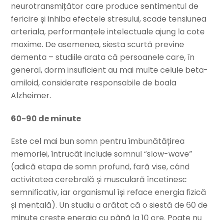
neurotransmițător care produce sentimentul de
fericire și inhiba efectele stresului, scade tensiunea
arteriala, performanțele intelectuale ajung la cote
maxime. De asemenea, siesta scurtă previne
dementa – studiile arata că persoanele care, în
general, dorm insuficient au mai multe celule beta-
amiloid, considerate responsabile de boala
Alzheimer.
60-90 de minute
Este cel mai bun somn pentru îmbunătățirea
memoriei, întrucât include somnul “slow-wave”
(adică etapa de somn profund, fară vise, când
activitatea cerebrală și musculară încetinesc
semnificativ, iar organismul își reface energia fizică
și mentală). Un studiu a arătat că o siestă de 60 de
minute crește energia cu până la 10 ore. Poate nu