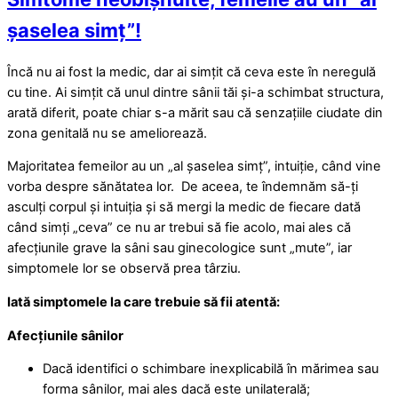
șaselea simț”!
Încă nu ai fost la medic, dar ai simțit că ceva este în neregulă
cu tine. Ai simțit că unul dintre sânii tăi și-a schimbat structura,
arată diferit, poate chiar s-a mărit sau că senzațiile ciudate din
zona genitală nu se ameliorează.
Majoritatea femeilor au un „al șaselea simț”, intuiție, când vine
vorba despre sănătatea lor. De aceea, te îndemnăm să-ți
asculți corpul și intuiția și să mergi la medic de fiecare dată
când simți „ceva” ce nu ar trebui să fie acolo, mai ales că
afecțiunile grave la sâni sau ginecologice sunt „mute”, iar
simptomele lor se observă prea târziu.
Iată simptomele la care trebuie să fii atentă:
Afecțiunile sânilor
Dacă identifici o schimbare inexplicabilă în mărimea sau
forma sânilor, mai ales dacă este unilaterală;