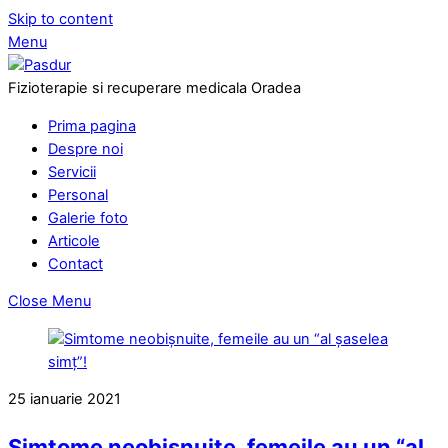
Skip to content
Menu
Fizioterapie si recuperare medicala Oradea
Prima pagina
Despre noi
Servicii
Personal
Galerie foto
Articole
Contact
Close Menu
25
ianuarie
2021
Simtome neobișnuite, femeile au un “al