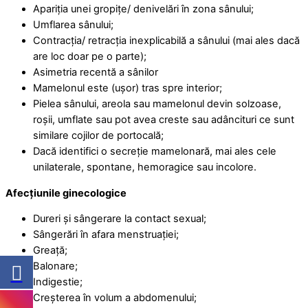
Apariția unei gropițe/ denivelări în zona sânului;
Umflarea sânului;
Contracția/ retracția inexplicabilă a sânului (mai ales dacă
are loc doar pe o parte);
Asimetria recentă a sânilor
Mamelonul este (ușor) tras spre interior;
Pielea sânului, areola sau mamelonul devin solzoase,
roșii, umflate sau pot avea creste sau adâncituri ce sunt
similare cojilor de portocală;
Dacă identifici o secreție mamelonară, mai ales cele
unilaterale, spontane, hemoragice sau incolore.
Afecțiunile ginecologice
Dureri și sângerare la contact sexual;
Sângerări în afara menstruației;
Greață;
Balonare;
Indigestie;
Creșterea în volum a abdomenului;