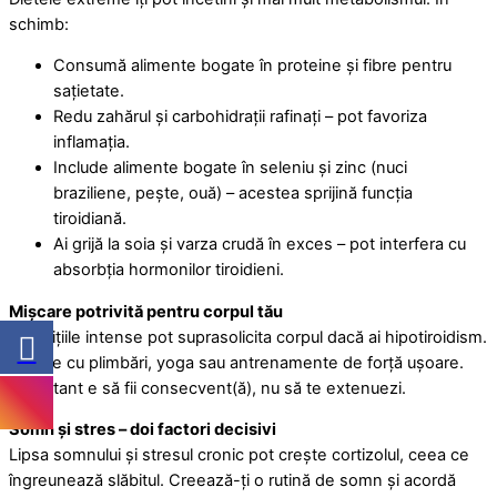
schimb:
Consumă alimente bogate în proteine și fibre pentru
sațietate.
Redu zahărul și carbohidrații rafinați – pot favoriza
inflamația.
Include alimente bogate în seleniu și zinc (nuci
braziliene, pește, ouă) – acestea sprijină funcția
tiroidiană.
Ai grijă la soia și varza crudă în exces – pot interfera cu
absorbția hormonilor tiroidieni.
Mișcare potrivită pentru corpul tău
Exercițiile intense pot suprasolicita corpul dacă ai hipotiroidism.
Începe cu plimbări, yoga sau antrenamente de forță ușoare.
Important e să fii consecvent(ă), nu să te extenuezi.
Somn și stres – doi factori decisivi
Lipsa somnului și stresul cronic pot crește cortizolul, ceea ce
îngreunează slăbitul. Creează-ți o rutină de somn și acordă