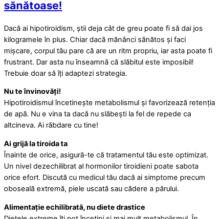
sănătoase!
Dacă ai hipotiroidism, știi deja cât de greu poate fi să dai jos
kilogramele în plus. Chiar dacă mănânci sănătos și faci
mișcare, corpul tău pare că are un ritm propriu, iar asta poate fi
frustrant. Dar asta nu înseamnă că slăbitul este imposibil!
Trebuie doar să îți adaptezi strategia.
Nu te învinovăți!
Hipotiroidismul încetinește metabolismul și favorizează retenția
de apă. Nu e vina ta dacă nu slăbești la fel de repede ca
altcineva. Ai răbdare cu tine!
Ai grijă la tiroida ta
Înainte de orice, asigură-te că tratamentul tău este optimizat.
Un nivel dezechilibrat al hormonilor tiroidieni poate sabota
orice efort. Discută cu medicul tău dacă ai simptome precum
oboseală extremă, piele uscată sau cădere a părului.
Alimentație echilibrată, nu diete drastice
Dietele extreme îți pot încetini și mai mult metabolismul. În