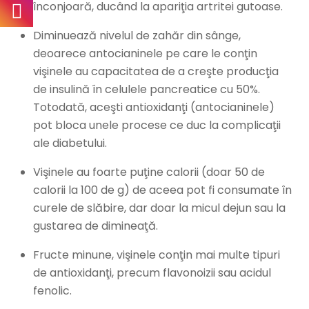
înconjoară, ducând la apariţia artritei gutoase.
Diminuează nivelul de zahăr din sânge,
deoarece antocianinele pe care le conţin
vişinele au capacitatea de a creşte producţia
de insulină în celulele pancreatice cu 50%.
Totodată, aceşti antioxidanţi (antocianinele)
pot bloca unele procese ce duc la complicaţii
ale diabetului.
Vişinele au foarte puţine calorii (doar 50 de
calorii la 100 de g) de aceea pot fi consumate în
curele de slăbire, dar doar la micul dejun sau la
gustarea de dimineaţă.
Fructe minune, vişinele conţin mai multe tipuri
de antioxidanţi, precum flavonoizii sau acidul
fenolic.