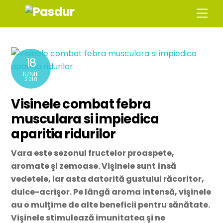
Skip
Men
to
content
18
IUNIE
2018
Visinele combat febra
musculara si impiedica
aparitia ridurilor
Vara este sezonul fructelor proaspete,
aromate şi zemoase. Vişinele sunt însă
vedetele, iar asta datorită gustului răcoritor,
dulce-acrişor. Pe lângă aroma intensă, vişinele
au o mulţime de alte beneficii pentru sănătate.
Vişinele stimulează imunitatea şi ne