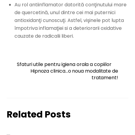
Au rol antiinflamator datorită conţinutului mare
de quercetină, unul dintre cei mai puternici
antioxidanţi cunoscuţi. Astfel, vişinele pot lupta
împotriva inflamaţiei si a deteriorarii oxidative
cauzate de radicalii liberi.
Sfaturi utile pentru igiena orala a copiilor
Hipnoza clinica…o noua modalitate de
tratament!
Related Posts