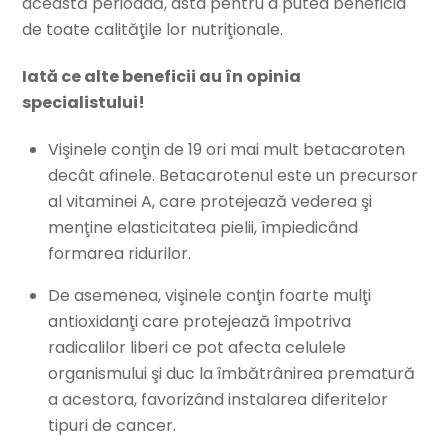
această perioadă, asta pentru a putea beneficia
de toate calităţile lor nutriţionale.
Iată ce alte beneficii au în opinia
specialistului!
Vişinele conţin de 19 ori mai mult betacaroten
decât afinele. Betacarotenul este un precursor
al vitaminei A, care protejează vederea şi
menţine elasticitatea pielii, împiedicând
formarea ridurilor.
De asemenea, vişinele conţin foarte mulţi
antioxidanţi care protejează împotriva
radicalilor liberi ce pot afecta celulele
organismului şi duc la îmbătrânirea prematură
a acestora, favorizând instalarea diferitelor
tipuri de cancer.