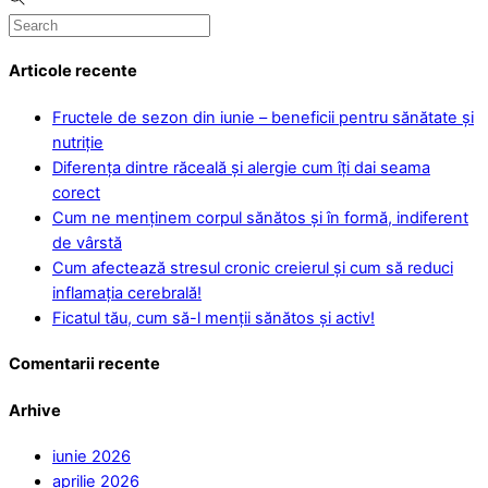
Articole recente
Fructele de sezon din iunie – beneficii pentru sănătate și
nutriție
Diferența dintre răceală și alergie cum îți dai seama
corect
Cum ne menținem corpul sănătos și în formă, indiferent
de vârstă
Cum afectează stresul cronic creierul și cum să reduci
inflamația cerebrală!
Ficatul tău, cum să-l menții sănătos și activ!
Comentarii recente
Arhive
iunie 2026
aprilie 2026